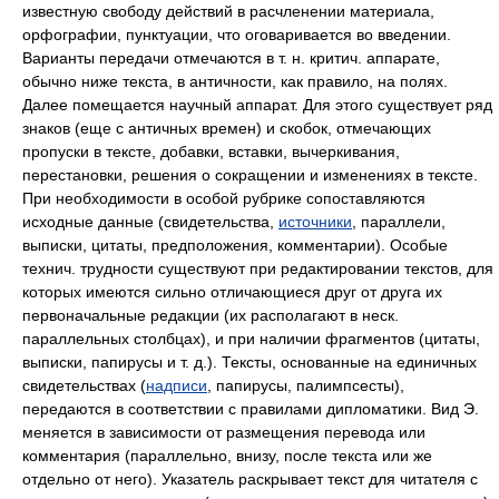
известную свободу действий в расчленении материала,
орфографии, пунктуации, что оговаривается во введении.
Варианты передачи отмечаются в т. н. критич. аппарате,
обычно ниже текста, в античности, как правило, на полях.
Далее помещается научный аппарат. Для этого существует ряд
знаков (еще с античных времен) и скобок, отмечающих
пропуски в тексте, добавки, вставки, вычеркивания,
перестановки, решения о сокращении и изменениях в тексте.
При необходимости в особой рубрике сопоставляются
исходные данные (свидетельства,
источники
, параллели,
выписки, цитаты, предположения, комментарии). Особые
технич. трудности существуют при редактировании текстов, для
которых имеются сильно отличающиеся друг от друга их
первоначальные редакции (их располагают в неск.
параллельных столбцах), и при наличии фрагментов (цитаты,
выписки, папирусы и т. д.). Тексты, основанные на единичных
свидетельствах (
надписи
, папирусы, палимпсесты),
передаются в соответствии с правилами дипломатики. Вид Э.
меняется в зависимости от размещения перевода или
комментария (параллельно, внизу, после текста или же
отдельно от него). Указатель раскрывает текст для читателя с